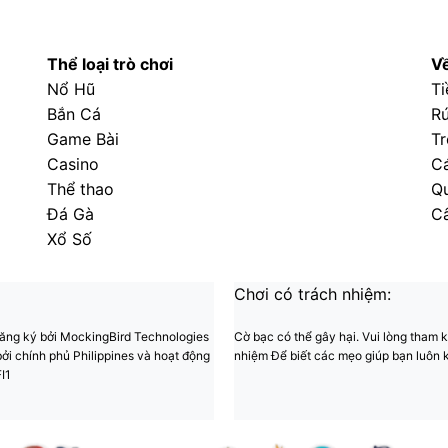
Thể loại trò chơi
Về
Nổ Hũ
Ti
Bắn Cá
Rú
Game Bài
Tr
C
Casino
Cá
Thể thao
Qu
Đá Gà
Câ
Xổ Số
Chơi có trách nhiệm:
ng ký bởi MockingBird Technologies
Cờ bạc có thể gây hại. Vui lòng tham 
bởi chính phủ Philippines và hoạt động
nhiệm Để biết các mẹo giúp bạn luôn 
I1